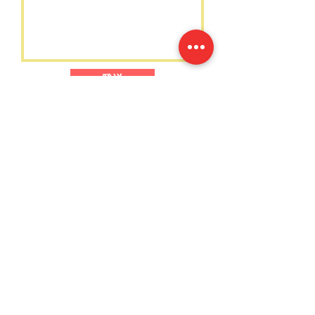
發送
“ 致力為每位顧客提供一個安全、
舒適、稱心滿意的服務 ”
華國亞洲服務股份有限公司 承 諾
© 2019 by Vit Asia Services Company
Limited.
陸路跨境客運准照 : 001/HM-